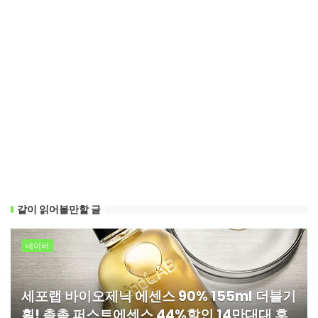
같이 읽어볼만할 글
네이버
세포랩 바이오제닉 에센스 90% 155ml 더블기
획! 촉촉 퍼스트에센스 44%할인 14만대대 후